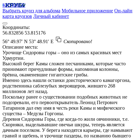
КРУБИСС
Выбрать круиз для альбома
Мобильное приложение
Он-лайн
карта круизов
Личный кабинет
Координаты:
56.832856
53.815176
56° 49.97′ N
53° 48.91′ E
Скопировано!
Описание места:
Урочище Сидоровы горы – оно из самых красивых мест
Удмуртии.
Высокий берег Камы сложен песчаниками, которые часто
принимают причудливые формы, напоминая колонны,
брёвна, окаменевшие гигантские грибы.
Именно здесь нашли останки доисторического камагоргона,
родственника саблезубых звероящеров, жившего 268
миллионов лет назад.
Поскольку ранее о существовании подобных животных не
подозревали, его первооткрыватель Леонид Петрович
Татаринов дал ему имя в честь реки Камы и мифического
существа – Медузы Горгоны.
Деревня Сидоровы Горы, где когда-то жили овчинники, т.е.
Скорняки, выделывавшие овечьи шкуры, теперь является
дачным поселком. У берега находятся карьеры, где намывают
гравий и щебень, и урочище паздеры, по названию бывшего