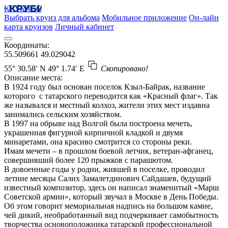
КРУБИСС
Выбрать круиз для альбома
Мобильное приложение
Он-лайн
карта круизов
Личный кабинет
Координаты:
55.509661
49.029042
55° 30.58′ N
49° 1.74′ E
Скопировано!
Описание места:
В 1924 году был основан поселок Кзыл-Байрак, название
которого с татарского переводится как «Красный флаг». Так
же назывался и местный колхоз, жители этих мест издавна
занимались сельским хозяйством.
В 1997 на обрыве над Волгой была построена мечеть,
украшенная фигурной кирпичной кладкой и двумя
минаретами, она красиво смотрится со стороны реки.
Имам мечети – в прошлом боевой летчик, ветеран-афганец,
совершивший более 120 прыжков с парашютом.
В довоенные годы у родни, жившей в поселке, проводил
летние месяцы Салих Замалетдинович Сайдашев, будущий
известный композитор, здесь он написал знаменитый «Марш
Советской армии», который звучал в Москве в День Победы.
Об этом говорит мемориальная надпись на большом камне,
чей дикий, необработанный вид подчеркивает самобытность
творчества основоположника татарской профессиональной