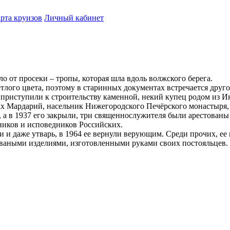
рта круизов
Личный кабинет
о от просеки – тропы, которая шла вдоль волжского берега.
тлого цвета, поэтому в старинных документах встречается друго
да приступили к строительству каменной, некий купец родом из 
 Мардарий, насельник Нижегородского Печёрского монастыря, к
 а в 1937 его закрыли, три священнослужителя были арестован
ников и исповедников Российских.
иси и даже утварь, в 1964 ее вернули верующим. Среди прочих,
ваными изделиями, изготовленными руками своих постояльцев.