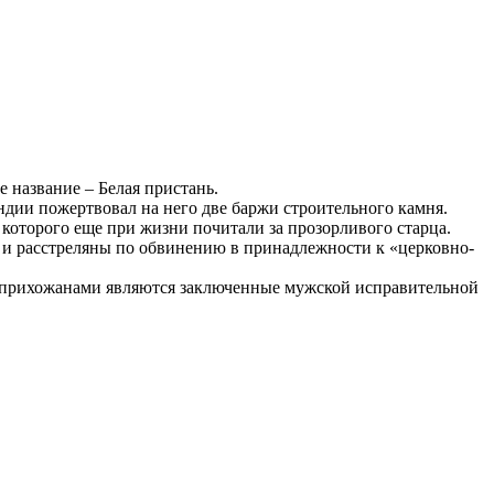
е название – Белая пристань.
Индии пожертвовал на него две баржи строительного камня.
оторого еще при жизни почитали за прозорливого старца.
ы и расстреляны по обвинению в принадлежности к «церковно-
 ее прихожанами являются заключенные мужской исправительной