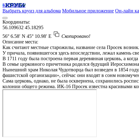
КРУБИСС
Выбрать круиз для альбома
Мобильное приложение
Он-лайн ка
Координаты:
56.109632
45.18295
56° 6.58′ N
45° 10.98′ E
Скопировано!
Описание места:
Как считают местные старожилы, название села Просек возникл
У причала, появившегося здесь впоследствии, лежал камень све
В 1711 году была построена первая деревянная церковь, а ког
В семье церковного причетника родился будущий Иеросхимонах
Нынешний храм Николая Чудотворца был возведен в 1854 году,
фашистской организации», сейчас они входят в сонм новомуче
Сама церковь, однако, не была осквернена, сохранились росп
колонии общего режима. ИК-16 Просек известна красивыми ко