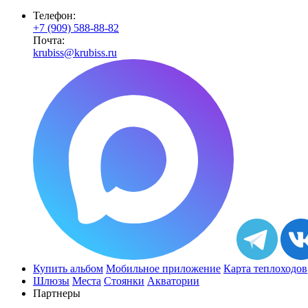
Телефон:
+7 (909) 588-88-82
Почта:
krubiss@krubiss.ru
Купить альбом
Мобильное приложение
Карта теплоходов
Шлюзы
Места
Стоянки
Акватории
Партнеры