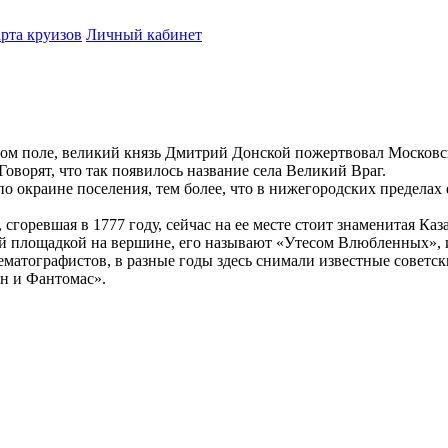
рта круизов
Личный кабинет
овом поле, великий князь Дмитрий Донской пожертвовал Москов
ворят, что так появилось название села Великий Враг.
по окраине поселения, тем более, что в нижегородских предела
 сгоревшая в 1777 году, сейчас на ее месте стоит знаменитая Ка
й площадкой на вершине, его называют «Утесом Влюбленных», и
матографистов, в разные годы здесь снимали известные советс
ин и Фантомас».