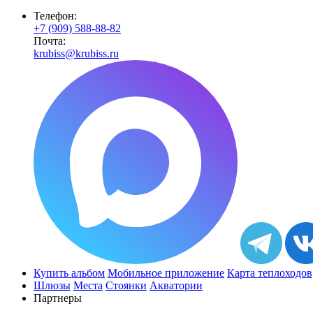
Телефон:
+7 (909) 588-88-82
Почта:
krubiss@krubiss.ru
Купить альбом
Мобильное приложение
Карта теплоходов
Шлюзы
Места
Стоянки
Акватории
Партнеры