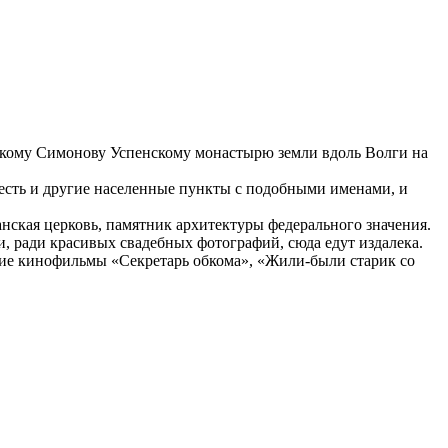
скому Симонову Успенскому монастырю земли вдоль Волги на
х есть и другие населенные пункты с подобными именами, и
занская церковь, памятник архитектуры федерального значения.
, ради красивых свадебных фотографий, сюда едут издалека.
кие кинофильмы «Секретарь обкома», «Жили-были старик со