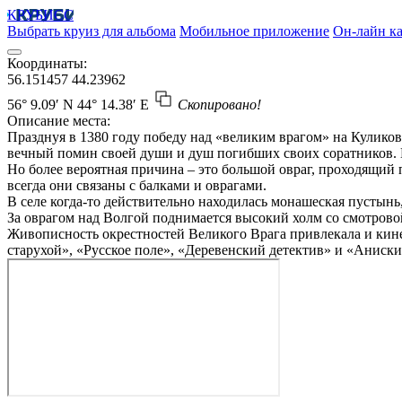
КРУБИСС
Выбрать круиз для альбома
Мобильное приложение
Он-лайн ка
Координаты:
56.151457
44.23962
56° 9.09′ N
44° 14.38′ E
Скопировано!
Описание места:
Празднуя в 1380 году победу над «великим врагом» на Кулик
вечный помин своей души и душ погибших своих соратников. Го
Но более вероятная причина – это большой овраг, проходящий 
всегда они связаны с балками и оврагами.
В селе когда-то действительно находилась монашеская пустынь,
За оврагом над Волгой поднимается высокий холм со смотрово
Живописность окрестностей Великого Врага привлекала и кине
старухой», «Русское поле», «Деревенский детектив» и «Аниск