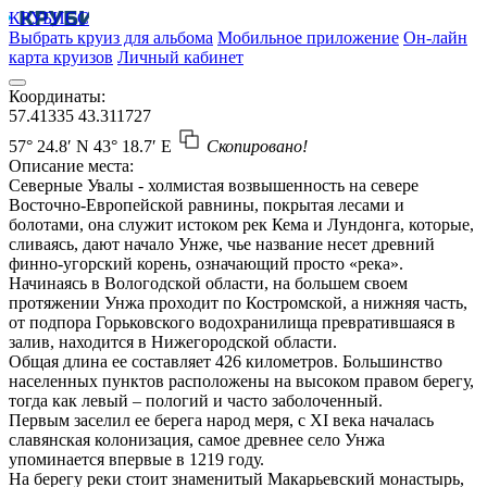
КРУБИСС
Выбрать круиз для альбома
Мобильное приложение
Он-лайн
карта круизов
Личный кабинет
Координаты:
57.41335
43.311727
57° 24.8′ N
43° 18.7′ E
Скопировано!
Описание места:
Северные Увалы - холмистая возвышенность на севере
Восточно-Европейской равнины, покрытая лесами и
болотами, она служит истоком рек Кема и Лундонга, которые,
сливаясь, дают начало Унже, чье название несет древний
финно-угорский корень, означающий просто «река».
Начинаясь в Вологодской области, на большем своем
протяжении Унжа проходит по Костромской, а нижняя часть,
от подпора Горьковского водохранилища превратившаяся в
залив, находится в Нижегородской области.
Общая длина ее составляет 426 километров. Большинство
населенных пунктов расположены на высоком правом берегу,
тогда как левый – пологий и часто заболоченный.
Первым заселил ее берега народ меря, с XI века началась
славянская колонизация, самое древнее село Унжа
упоминается впервые в 1219 году.
На берегу реки стоит знаменитый Макарьевский монастырь,