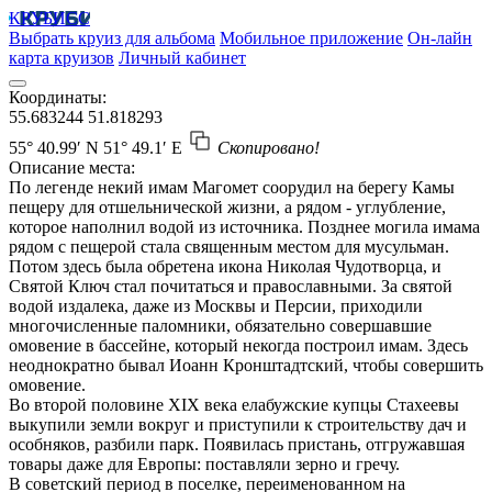
КРУБИСС
Выбрать круиз для альбома
Мобильное приложение
Он-лайн
карта круизов
Личный кабинет
Координаты:
55.683244
51.818293
55° 40.99′ N
51° 49.1′ E
Скопировано!
Описание места:
По легенде некий имам Магомет соорудил на берегу Камы
пещеру для отшельнической жизни, а рядом - углубление,
которое наполнил водой из источника. Позднее могила имама
рядом с пещерой стала священным местом для мусульман.
Потом здесь была обретена икона Николая Чудотворца, и
Святой Ключ стал почитаться и православными. За святой
водой издалека, даже из Москвы и Персии, приходили
многочисленные паломники, обязательно совершавшие
омовение в бассейне, который некогда построил имам. Здесь
неоднократно бывал Иоанн Кронштадтский, чтобы совершить
омовение.
Во второй половине ХIХ века елабужские купцы Стахеевы
выкупили земли вокруг и приступили к строительству дач и
особняков, разбили парк. Появилась пристань, отгружавшая
товары даже для Европы: поставляли зерно и гречу.
В советский период в поселке, переименованном на