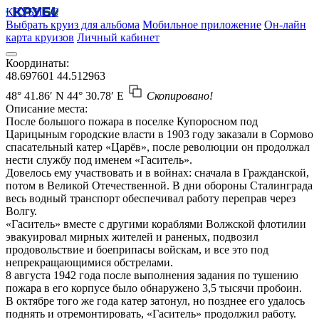
КРУБИСС
Выбрать круиз для альбома
Мобильное приложение
Он-лайн
карта круизов
Личный кабинет
Координаты:
48.697601
44.512963
48° 41.86′ N
44° 30.78′ E
Скопировано!
Описание места:
После большого пожара в поселке Купоросном под
Царицыным городские власти в 1903 году заказали в Сормово
спасательный катер «Царёв», после революции он продолжал
нести службу под именем «Гаситель».
Довелось ему участвовать и в войнах: сначала в Гражданской,
потом в Великой Отечественной. В дни обороны Сталинграда
весь водный транспорт обеспечивал работу переправ через
Волгу.
«Гаситель» вместе с другими кораблями Волжской флотилии
эвакуировал мирных жителей и раненых, подвозил
продовольствие и боеприпасы войскам, и все это под
непрекращающимися обстрелами.
8 августа 1942 года после выполнения задания по тушению
пожара в его корпусе было обнаружено 3,5 тысячи пробоин.
В октябре того же года катер затонул, но позднее его удалось
поднять и отремонтировать, «Гаситель» продолжил работу.