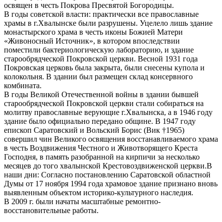
освящен в честь Покрова Пресвятой Богородицы.
В годы советской власти: практически все православные
храмы в г.Хвалынске были разрушены. Уцелело лишь здание
монастырского храма в честь иконы Божией Матери
«Живоносный Источник», в котором впоследствии
поместили бактериологическую лабораторию, и здание
старообрядческой Покровской церкви. Весной 1931 года
Покровская церковь была закрыта, были снесены купола и
колокольня. В здании был размещен склад консервного
комбината.
В годы Великой Отечественной войны в здании бывшей
старообрядческой Покровской церкви стали собираться на
молитву православные верующие г.Хвалынска, а в 1946 году
здание было официально передано общине. В 1947 году
епископ Саратовский и Вольский Борис (Вик †1965)
совершил чин Великого освящения восстанавливаемого храма
в честь Воздвижения Честного и Животворящего Креста
Господня, в память разобранной на кирпичи за несколько
месяцев до того хвалынской Крестовоздвиженской церкви.В
наши дни: Согласно постановлению Саратовской областной
Думы от 17 ноября 1994 года храмовое здание признано вновь
выявленным объектом историко-культурного наследия.
В 2009 г. были начаты масштабные ремонтно-
восстановительные работы.