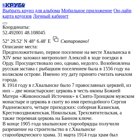
КРУБИСС
Выбрать круиз для альбома
Мобильное приложение
Он-лайн
карта круизов
Личный кабинет
Координаты:
52.492001
48.108045
52° 29.52′ N
48° 6.48′ E
Скопировано!
Описание места:
Предположительно, первое поселение на месте Хвалынска в
XIV веке заложил митрополит Алексий в ходе поездки в
Орду. Просуществовало оно, однако, недолго. Возобновлена
русская застава с рыбацким поселением была в 1556 году на
волжском острове. Именно эту дату принято считать началом
города.
К 1914 году в г.Хвалынске было 7 православных церквей, из
них – две монастырские: церковь в честь иконы Божией
Матери «Живоносный Источник» в Свято-Троицком мужском
монастыре и церковь в скиту во имя преподобного Сергия
Радонежского, четыре приходских: соборная Казанская,
Крестовоздвиженская, Никольская, Трехсвятительская, а
также тюремная церковь на Банном ключе.
В конце 1905 года хвалынские старообрядцы получили
разрешение на строительство в г.Хвалынске
старообрядческого храма. 31 марта 1914 года храм был