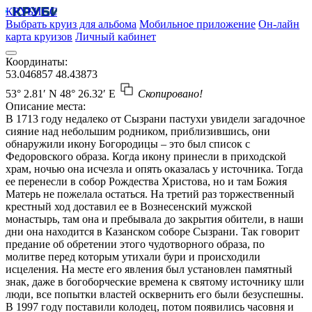
КРУБИСС
Выбрать круиз для альбома
Мобильное приложение
Он-лайн
карта круизов
Личный кабинет
Координаты:
53.046857
48.43873
53° 2.81′ N
48° 26.32′ E
Скопировано!
Описание места:
В 1713 году недалеко от Сызрани пастухи увидели загадочное
сияние над небольшим родником, приблизившись, они
обнаружили икону Богородицы – это был список с
Федоровского образа. Когда икону принесли в приходской
храм, ночью она исчезла и опять оказалась у источника. Тогда
ее перенесли в собор Рождества Христова, но и там Божия
Матерь не пожелала остаться. На третий раз торжественный
крестный ход доставил ее в Вознесенский мужской
монастырь, там она и пребывала до закрытия обители, в наши
дни она находится в Казанском соборе Сызрани. Так говорит
предание об обретении этого чудотворного образа, по
молитве перед которым утихали бури и происходили
исцеления. На месте его явления был установлен памятный
знак, даже в богоборческие времена к святому источнику шли
люди, все попытки властей осквернить его были безуспешны.
В 1997 году поставили колодец, потом появились часовня и