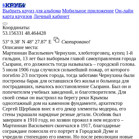
КРУБИСС
Выбрать круиз для альбома
Мобильное приложение
Он-лайн
карта круизов
Личный кабинет
Координаты:
53.156331
48.464428
53° 9.38′ N
48° 27.87′ E
Скопировано!
Описание места:
Мартиниан Васильевич Чернухин, хлеботорговец, купец 1-й
гильдии, 13 лет был выборным главой самоуправления города
Сызрани, его должность тогда называлась – городской голова.
5 июля 1906 года случился сильнейший пожар, от которого
погибло 2/3 построек города, тогда заботами Чернухина были
построены барак для оставшихся без жилья и больница для
пострадавших, началось восстановление Сызрани. Был он и
попечителем учебных заведений, и благотворителем. Для
своей семьи он выстроил на берегу реки Крымзы
одноэтажный дом на каменном фундаменте, архитектор
Сергей Щербаков внес в его декор элементы модерна, его
стены украшали нарядные резные детали. Особняк был
завершен в 1910 году, но хозяин прожил в нем недолго –
Мартиниан Васильевич скончался в 1917, благодарные
сограждане повесили его портрет в Городской Думе и
учредили стипендию его имени. Но после революции новые