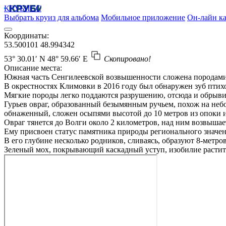
КРУБИСС
Выбрать круиз для альбома
Мобильное приложение
Он-лайн ка
Координаты:
53.500101
48.994342
53° 30.01′ N
48° 59.66′ E
Скопировано!
Описание места:
Южная часть Сенгилеевской возвышенности сложена породами в
В окрестностях Климовки в 2016 году был обнаружен зуб птих
Мягкие породы легко поддаются разрушению, отсюда и обрыви
Гурьев овраг, образованный безымянным ручьем, похож на небо
обнаженный, сложен осыпями высотой до 10 метров из опоки 
Овраг тянется до Волги около 2 километров, над ним возвышае
Ему присвоен статус памятника природы регионального значен
В его глубине несколько родников, сливаясь, образуют 8-метр
Зеленый мох, покрывающий каскадный уступ, изобилие растите