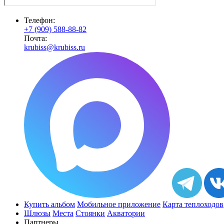
Телефон:
+7 (909) 588-88-82
Почта:
krubiss@krubiss.ru
Купить альбом
Мобильное приложение
Карта теплоходов
Шлюзы
Места
Стоянки
Акватории
Партнеры