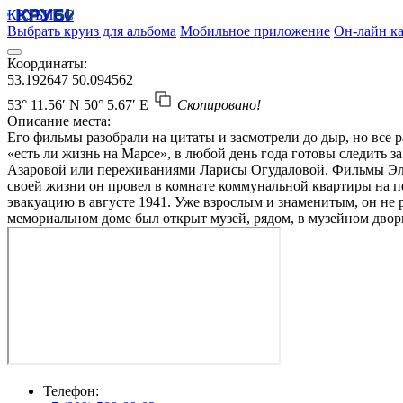
КРУБИСС
Выбрать круиз для альбома
Мобильное приложение
Он-лайн ка
Координаты:
53.192647
50.094562
53° 11.56′ N
50° 5.67′ E
Скопировано!
Описание места:
Его фильмы разобрали на цитаты и засмотрели до дыр, но все
«есть ли жизнь на Марсе», в любой день года готовы следить
Азаровой или переживаниями Ларисы Огудаловой. Фильмы Эльда
своей жизни он провел в комнате коммунальной квартиры на пе
эвакуацию в августе 1941. Уже взрослым и знаменитым, он не р
мемориальном доме был открыт музей, рядом, в музейном двор
Телефон: