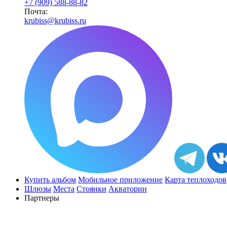
+7 (909) 588-88-82
Почта:
krubiss@krubiss.ru
Купить альбом
Мобильное приложение
Карта теплоходов
Шлюзы
Места
Стоянки
Акватории
Партнеры