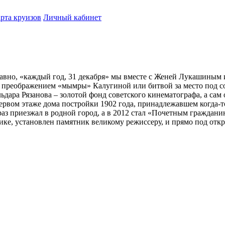
рта круизов
Личный кабинет
 равно, «каждый год, 31 декабря» мы вместе с Женей Лукашиным
 за преображением «мымры» Калугиной или битвой за место под
ра Рязанова – золотой фонд советского кинематографа, а сам о
рвом этаже дома постройки 1902 года, принадлежавшем когда-то
аз приезжал в родной город, а в 2012 стал «Почетным гражданин
ике, установлен памятник великому режиссеру, и прямо под от