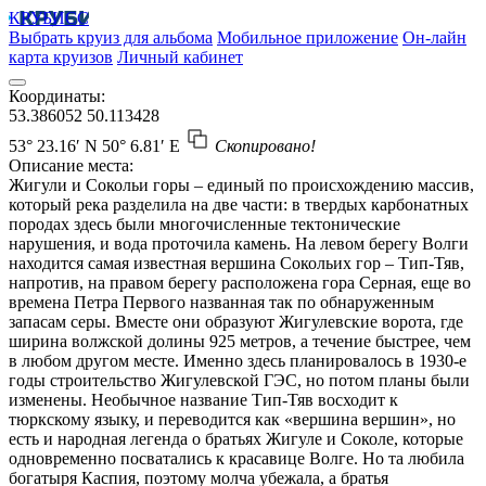
КРУБИСС
Выбрать круиз для альбома
Мобильное приложение
Он-лайн
карта круизов
Личный кабинет
Координаты:
53.386052
50.113428
53° 23.16′ N
50° 6.81′ E
Скопировано!
Описание места:
Жигули и Сокольи горы – единый по происхождению массив,
который река разделила на две части: в твердых карбонатных
породах здесь были многочисленные тектонические
нарушения, и вода проточила камень. На левом берегу Волги
находится самая известная вершина Сокольих гор – Тип-Тяв,
напротив, на правом берегу расположена гора Серная, еще во
времена Петра Первого названная так по обнаруженным
запасам серы. Вместе они образуют Жигулевские ворота, где
ширина волжской долины 925 метров, а течение быстрее, чем
в любом другом месте. Именно здесь планировалось в 1930-е
годы строительство Жигулевской ГЭС, но потом планы были
изменены. Необычное название Тип-Тяв восходит к
тюркскому языку, и переводится как «вершина вершин», но
есть и народная легенда о братьях Жигуле и Соколе, которые
одновременно посватались к красавице Волге. Но та любила
богатыря Каспия, поэтому молча убежала, а братья