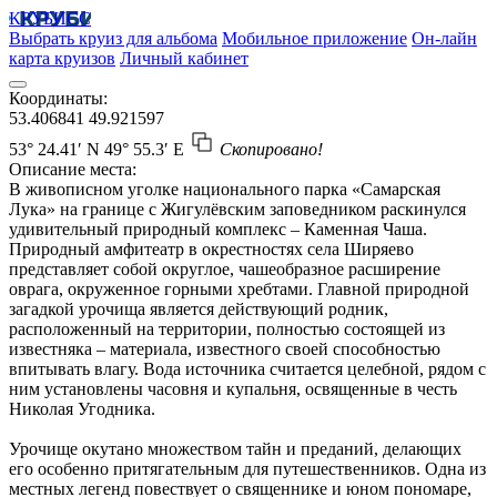
КРУБИСС
Выбрать круиз для альбома
Мобильное приложение
Он-лайн
карта круизов
Личный кабинет
Координаты:
53.406841
49.921597
53° 24.41′ N
49° 55.3′ E
Скопировано!
Описание места:
В живописном уголке национального парка «Самарская
Лука» на границе с Жигулёвским заповедником раскинулся
удивительный природный комплекс – Каменная Чаша.
Природный амфитеатр в окрестностях села Ширяево
представляет собой округлое, чашеобразное расширение
оврага, окруженное горными хребтами. Главной природной
загадкой урочища является действующий родник,
расположенный на территории, полностью состоящей из
известняка – материала, известного своей способностью
впитывать влагу. Вода источника считается целебной, рядом с
ним установлены часовня и купальня, освященные в честь
Николая Угодника.
Урочище окутано множеством тайн и преданий, делающих
его особенно притягательным для путешественников. Одна из
местных легенд повествует о священнике и юном пономаре,