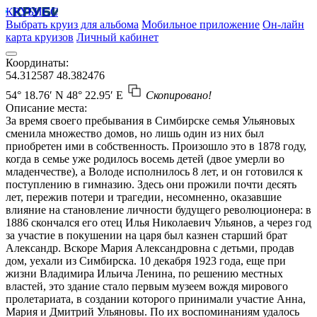
КРУБИСС
Выбрать круиз для альбома
Мобильное приложение
Он-лайн
карта круизов
Личный кабинет
Координаты:
54.312587
48.382476
54° 18.76′ N
48° 22.95′ E
Скопировано!
Описание места:
За время своего пребывания в Симбирске семья Ульяновых
сменила множество домов, но лишь один из них был
приобретен ими в собственность. Произошло это в 1878 году,
когда в семье уже родилось восемь детей (двое умерли во
младенчестве), а Володе исполнилось 8 лет, и он готовился к
поступлению в гимназию. Здесь они прожили почти десять
лет, пережив потери и трагедии, несомненно, оказавшие
влияние на становление личности будущего революционера: в
1886 скончался его отец Илья Николаевич Ульянов, а через год
за участие в покушении на царя был казнен старший брат
Александр. Вскоре Мария Александровна с детьми, продав
дом, уехали из Симбирска. 10 декабря 1923 года, еще при
жизни Владимира Ильича Ленина, по решению местных
властей, это здание стало первым музеем вождя мирового
пролетариата, в создании которого принимали участие Анна,
Мария и Дмитрий Ульяновы. По их воспоминаниям удалось