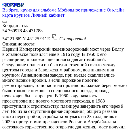
КРУБИСС
Выбрать круиз для альбома
Мобильное приложение
Он-лайн
карта круизов
Личный кабинет
Координаты:
54.360978
48.431788
54° 21.66′ N
48° 25.91′ E
Скопировано!
Описание места:
Первый Императорский железнодорожный мост через Волгу
в Ульяновске появился еще в 1916 году, В 1950-х его
расширили, проложив две полосы для автомобилей.
Следующие полвека он был единственной связью между
центром города и Заволжским районом, возникшим при
крупном Авиационном заводе, при въезде скапливались
многочасовые пробки, а если дорожное полотно
ремонтировали, то попасть на противоположный берег можно
было только с помощью специального поезда, проход
пешеходов был запрещен. В 1980 году началось
проектирование нового мостового перехода, в 1988
приступили к строительству, планируя завершить его через 9
лет. Но из-за отсутствия финансирования, общего развала
эпохи перестройки, стройка затянулась на 23 года, лишь в
2009 в присутствии президентов России и Азербайджана
состоялось торжественное открытие движения, мост получил