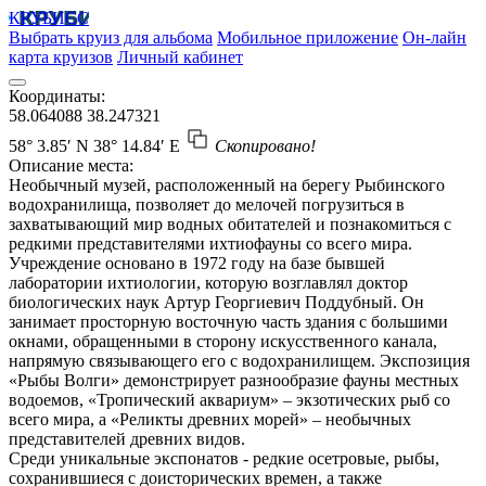
КРУБИСС
Выбрать круиз для альбома
Мобильное приложение
Он-лайн
карта круизов
Личный кабинет
Координаты:
58.064088
38.247321
58° 3.85′ N
38° 14.84′ E
Скопировано!
Описание места:
Необычный музей, расположенный на берегу Рыбинского
водохранилища, позволяет до мелочей погрузиться в
захватывающий мир водных обитателей и познакомиться с
редкими представителями ихтиофауны со всего мира.
Учреждение основано в 1972 году на базе бывшей
лаборатории ихтиологии, которую возглавлял доктор
биологических наук Артур Георгиевич Поддубный. Он
занимает просторную восточную часть здания с большими
окнами, обращенными в сторону искусственного канала,
напрямую связывающего его с водохранилищем. Экспозиция
«Рыбы Волги» демонстрирует разнообразие фауны местных
водоемов, «Тропический аквариум» – экзотических рыб со
всего мира, а «Реликты древних морей» – необычных
представителей древних видов.
Среди уникальные экспонатов - редкие осетровые, рыбы,
сохранившиеся с доисторических времен, а также