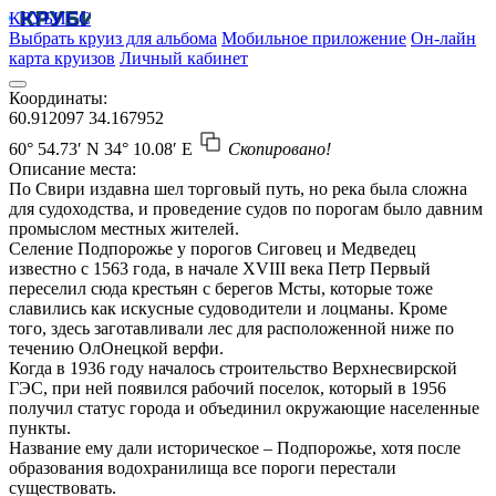
КРУБИСС
Выбрать круиз для альбома
Мобильное приложение
Он-лайн
карта круизов
Личный кабинет
Координаты:
60.912097
34.167952
60° 54.73′ N
34° 10.08′ E
Скопировано!
Описание места:
По Свири издавна шел торговый путь, но река была сложна
для судоходства, и проведение судов по порогам было давним
промыслом местных жителей.
Селение Подпорожье у порогов Сиговец и Медведец
известно с 1563 года, в начале XVIII века Петр Первый
переселил сюда крестьян с берегов Мсты, которые тоже
славились как искусные судоводители и лоцманы. Кроме
того, здесь заготавливали лес для расположенной ниже по
течению ОлОнецкой верфи.
Когда в 1936 году началось строительство Верхнесвирской
ГЭС, при ней появился рабочий поселок, который в 1956
получил статус города и объединил окружающие населенные
пункты.
Название ему дали историческое – Подпорожье, хотя после
образования водохранилища все пороги перестали
существовать.