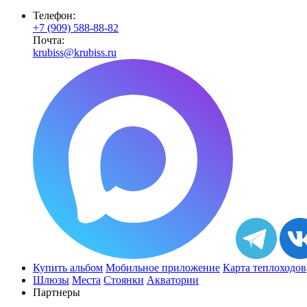
Телефон:
+7 (909) 588-88-82
Почта:
krubiss@krubiss.ru
Купить альбом
Мобильное приложение
Карта теплоходов
Шлюзы
Места
Стоянки
Акватории
Партнеры