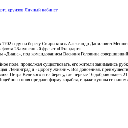
рта круизов
Личный кабинет
 в 1702 году на берегу Свири князь Александр Данилович Менш
го флота 28-пушечный фрегат «Штандарт».
люпы «Диана», под командованием Василия Головина совершивши
йное поле, продолжал существовать, его жители занимались рубк
ищая Ленинград и «Дорогу Жизни». Вся довоенная, преимуществ
ика Петра Великого и на берегу, где первые 16 добровольцев 2
 Лодейного поля придали форму корабля, и даже купола ее напо