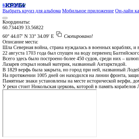
КРУБИСС
Выбрать круиз для альбома
Мобильное приложение
Он-лайн ка
Координаты:
60.734439
33.56822
60° 44.07′ N
33° 34.09′ E
Скопировано!
Описание места:
Шла Северная война, страна нуждалась в военных кораблях, и
22 августа 1703 года был спущен на воду первенец Балтийско
Всего здесь было построено более 450 судов, среди них – ш
Лазарев открыл новый материк, названный Антарктидой.
В 1829 верфь была закрыта, но город при ней, названный Лоде
На протяжении 1005 дней он находился на линии фронта, защ
Памятные знаки установлены на месте исторической верфи, дом
У реки стоит Никольская церковь, которой в память корабелов