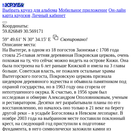
КРУБИСС
Выбрать круиз для альбома
Мобильное приложение
Он-лайн
карта круизов
Личный кабинет
Координаты:
59.826849
30.569171
59° 49.61′ N
30° 34.15′ E
Скопировано!
Описание места:
На Вытегре, в одном из 18 погостов Заонежья с 1708 года
стояла 25-главая летняя деревянная Покровская церковь, очень
похожая на ту, что сейчас можно видеть на острове Кижи. Она
была построена на 6 лет раньше Кижской и имела на 3 главы
больше. Советская власть, не пожалев остальные храмы
Вытегорского погоста, Покровскую церковь признала
шедевром деревянного зодчества и объявила памятником под
охраной государства, но в 1963 году она сгорела от
непотушенного окурка. К счастью, в 1956 храм был
исследован и обмерян Александром Ополовниковым, ученым
и реставратором. Десятки лет разрабатывали планы по его
восстановлению, но началось оно только в 21 веке на берегу
другой реки – в усадьбе Богословка в Невском лесопарке. В
ноябре 2003 года на выбранном месте поставили поклонный
крест, на следующий год приступили к подготовке
фундамента, в него символически заложили камни из