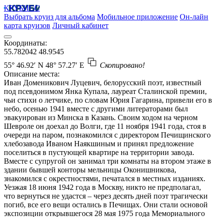
КРУБИСС
Выбрать круиз для альбома
Мобильное приложение
Он-лайн
карта круизов
Личный кабинет
Координаты:
55.782042
48.9545
55° 46.92′ N
48° 57.27′ E
Скопировано!
Описание места:
Иван Доменикович Луцевич, белорусский поэт, известный
под псевдонимом Янка Купала, лауреат Сталинской премии,
чьи стихи о летчике, по словам Юрия Гагарина, привели его в
небо, осенью 1941 вместе с другими литераторами был
эвакуирован из Минска в Казань. Своим ходом на черном
Шевроле он доехал до Волги, где 11 ноября 1941 года, стоя в
очереди на паром, познакомился с директором Печищинского
хлебозавода Иваном Наякшиным и принял предложение
поселиться в пустующей квартире на территории завода.
Вместе с супругой он занимал три комнаты на втором этаже в
здании бывшей конторы мельницы Оконишникова,
знакомился с окрестностями, печатался в местных изданиях.
Уезжая 18 июня 1942 года в Москву, никто не предполагал,
что вернуться не удастся – через десять дней поэт трагически
погиб, все его вещи остались в Печищах. Они стали основой
экспозиции открывшегося 28 мая 1975 года Мемориального