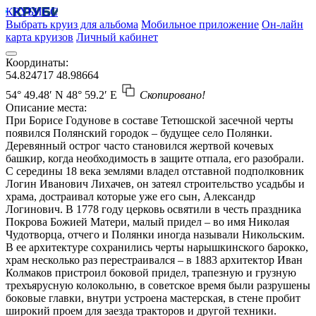
КРУБИСС
Выбрать круиз для альбома
Мобильное приложение
Он-лайн
карта круизов
Личный кабинет
Координаты:
54.824717
48.98664
54° 49.48′ N
48° 59.2′ E
Скопировано!
Описание места:
При Борисе Годунове в составе Тетюшской засечной черты
появился Полянский городок – будущее село Полянки.
Деревянный острог часто становился жертвой кочевых
башкир, когда необходимость в защите отпала, его разобрали.
С середины 18 века землями владел отставной подполковник
Логин Иванович Лихачев, он затеял строительство усадьбы и
храма, достраивал которые уже его сын, Александр
Логинович. В 1778 году церковь освятили в честь праздника
Покрова Божией Матери, малый придел – во имя Николая
Чудотворца, отчего и Полянки иногда называли Никольским.
В ее архитектуре сохранились черты нарышкинского барокко,
храм несколько раз перестраивался – в 1883 архитектор Иван
Колмаков пристроил боковой придел, трапезную и грузную
трехъярусную колокольню, в советское время были разрушены
боковые главки, внутри устроена мастерская, в стене пробит
широкий проем для заезда тракторов и другой техники.