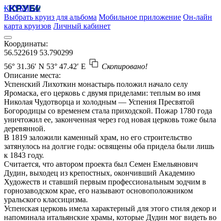
КРУБИСС
Выбрать круиз для альбома
Мобильное приложение
Он-лайн
карта круизов
Личный кабинет
Координаты:
56.522619
53.790299
56° 31.36′ N
53° 47.42′ E
Скопировано!
Описание места:
Успенский Лихоткин монастырь положил начало селу
Яромаска, его церковь с двумя приделами: теплым во имя
Николая Чудотворца и холодным — Успения Пресвятой
Богородицы со временем стала приходской. Пожар 1780 года
уничтожил ее, законченная через год новая церковь тоже была
деревянной.
В 1819 заложили каменный храм, но его строительство
затянулось на долгие годы: освящены оба придела были лишь
к 1843 году.
Считается, что автором проекта был Семен Емельянович
Дудин, выходец из крепостных, окончивший Академию
Художеств и ставший первым профессиональным зодчим в
горнозаводском крае, его называют основоположником
уральского классицизма.
Успенская церковь имела характерный для этого стиля декор и
напоминала итальянские храмы, которые Дудин мог видеть во