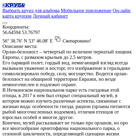
КРУБИСС
Выбрать круиз для альбома
Мобильное приложение
Он-лайн
карта круизов
Личный кабинет
Координаты:
56.64594
53.76797
56° 38.76′ N
53° 46.08′ E
Скопировано!
Описание места:
Орлан-белохвост – четвертый по величине пернатый хищник
Европы, с размахом крыльев до 2,5 метров.
Его парящий полет, гордый вид, немигающий взгляд всегда
вызывали уважение и восторг, его изображение в геральдике
символизировало победу, силу, могущество. Водится орлан-
белохвост на обширной территории Евразии, но везде
немногочислен и подлежит охране.
В Нечкинском национальном парке есть гнездовья этой
птицы, в 2017 в нем был открыт специальный музей, в
котором можно изучить различные аспекты, связанные с
жизнью вида: особенности гнезда, рацион (орланы питаются
рыбой многочисленных водоемов), отличия птенцов от
взрослых особей и многое другое.
Конечно, музей рассказывает не только про орланов, но про
все многообразие орнитофауны национального парка, о
сезонной цикличности, определяющей сценарии жизни