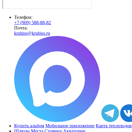
Телефон:
+7 (909) 588-88-82
Почта:
krubiss@krubiss.ru
Купить альбом
Мобильное приложение
Карта теплоходов
Шлюзы
Места
Стоянки
Акватории