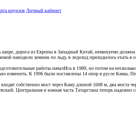
рта круизов
Личный кабинет
еть шире, дорога из Европы в Западный Китай, неминуемо должн
зимой наводили зимник по льду, в ледоход приходилось ехать в 
одготовительные работы началИсь в 1989, но потом на несколько
ьно изменить. К 1996 были поставлены 14 опор в русле Камы. П
 входят собственно мост через Каму длиной 1608 м, два моста ч
вский. Центральная и южная часть Татарстана теперь надежно с