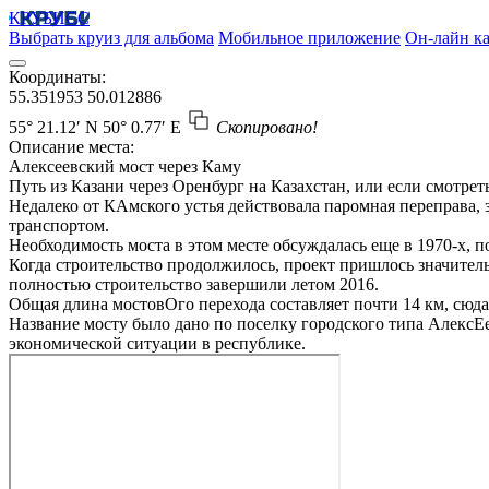
КРУБИСС
Выбрать круиз для альбома
Мобильное приложение
Он-лайн ка
Координаты:
55.351953
50.012886
55° 21.12′ N
50° 0.77′ E
Скопировано!
Описание места:
Алексеевский мост через Каму
Путь из Казани через Оренбург на Казахстан, или если смотр
Недалеко от КАмского устья действовала паромная переправа, 
транспортом.
Необходимость моста в этом месте обсуждалась еще в 1970-х, п
Когда строительство продолжилось, проект пришлось значител
полностью строительство завершили летом 2016.
Общая длина мостовОго перехода составляет почти 14 км, сюда
Название мосту было дано по поселку городского типа АлексЕе
экономической ситуации в республике.