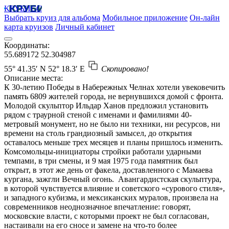
КРУБИСС
Выбрать круиз для альбома
Мобильное приложение
Он-лайн
карта круизов
Личный кабинет
Координаты:
55.689172
52.304987
55° 41.35′ N
52° 18.3′ E
Скопировано!
Описание места:
К 30-летию Победы в Набережных Челнах хотели увековечить
память 6809 жителей города, не вернувшихся домой с фронта.
Молодой скульптор Ильдар Ханов предложил установить
рядом с траурной стеной с именами и фамилиями 40-
метровый монумент, но не было ни техники, ни ресурсов, ни
времени на столь грандиозный замысел, до открытия
оставалось меньше трех месяцев и планы пришлось изменить.
Комсомольцы-инициаторы стройки работали ударными
темпами, в три смены, и 9 мая 1975 года памятник был
открыт, в этот же день от факела, доставленного с Мамаева
кургана, зажгли Вечный огонь. Авангардистская скульптура,
в которой чувствуется влияние и советского «сурового стиля»,
и западного кубизма, и мексиканских муралов, произвела на
современников неоднозначное впечатление: говорят,
московские власти, с которыми проект не был согласован,
настаивали на его сносе и замене на что-то более