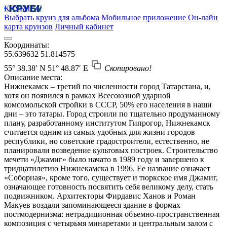
КРУБИСС
Выбрать круиз для альбома
Мобильное приложение
Он-лайн
карта круизов
Личный кабинет
Координаты:
55.639632
51.814575
55° 38.38′ N
51° 48.87′ E
Скопировано!
Описание места:
Нижнекамск – третий по численности город Татарстана, и,
хотя он появился в рамках Всесоюзной ударной
комсомольской стройки в СССР, 50% его населения в наши
дни – это татары. Город строили по тщательно продуманному
плану, разработанному институтом Гипрогор, Нижнекамск
считается одним из самых удобных для жизни городов
республики, но советские градостроители, естественно, не
планировали возведение культовых построек. Строительство
мечети «Джамиг» было начато в 1989 году и завершено к
тридцатилетию Нижнекамска в 1996. Ее название означает
«Соборная», кроме того, существует и тюркское имя Джамиг,
означающее готовность посвятить себя великому делу, стать
подвижником. Архитекторы Фирдавис Ханов и Роман
Макуев воздали запоминающееся здание в формах
постмодернизма: нетрадиционная объемно-пространственная
композиция с четырьмя минаретами и центральным залом с