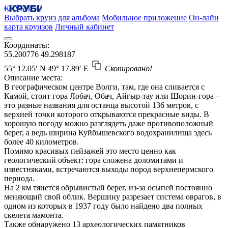
КРУБИСС
Выбрать круиз для альбома
Мобильное приложение
Он-лайн
карта круизов
Личный кабинет
Координаты:
55.200776
49.298187
55° 12.05′ N
49° 17.89′ E
Скопировано!
Описание места:
В географическом центре Волги, там, где она сливается с
Камой, стоит гора Лобач, Обач, Айгыр-тау или Шорин-гора –
это разные названия для останца высотой 136 метров, с
верхней точки которого открываются прекрасные виды. В
хорошую погоду можно разглядеть даже противоположный
берег, а ведь ширина Куйбышевского водохранилища здесь
более 40 километров.
Помимо красивых пейзажей это место ценно как
геологический объект: гора сложена доломитами и
известняками, встречаются выходы пород верхнепермского
периода.
На 2 км тянется обрывистый берег, из-за осыпей постоянно
меняющий свой облик. Вершину разрезает система оврагов, в
одном из которых в 1937 году было найдено два полных
скелета мамонта.
Также обнаружено 13 археологических памятников