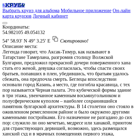
КРУБИСС
Выбрать круиз для альбома
Мобильное приложение
Он-лайн
карта круизов
Личный кабинет
Координаты:
54.982105
49.054132
54° 58.93′ N
49° 3.25′ E
Скопировано!
Описание места:
Легенда говорит, что Аксак-Тимур, как называют в
Татарстане Тамерлана, разгромив столицу Волжской
Булгарии, предложил прекрасной дочери поверженного хана
стать его женой, девушка согласилась, чтобы спасти своих
братьев, попавших в плен, убедившись, что братьям удалось
сбежать, она предпочла смерть. Беглецы впоследствии
основали город Казань, а место, где погибла красавица, с тех
пор называется Черная палата. Это кубической формы здание
в три этажа, увенчанное каменным восьмиугольником и
полусферическим куполом – наиболее сохранившийся
памятник булгарской архитектуры. В 14 столетии оно стояло в
оживленном ремесленном районе и было окружено другими
каменными постройками. Его назначение не разгадано до сих
пор: служило ли оно мечетью, медресе или ханакой, приютом
для странствующих дервишей, возможно, здесь размещался
ханский суд и в мрачных помещениях первого этажа,