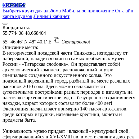
КРУБИСС
Выбрать круиз для альбома
Мобильное приложение
Он-лайн
карта круизов
Личный кабинет
Координаты:
55.774408
48.668404
55° 46.46′ N
48° 40.1′ E
Скопировано!
Описание места:
В исторической посадской части Свияжска, неподалеку от
набережной, находится один из самых необычных музеев
России - «Татарская слободка». Он представляет собой
археологический комплекс, расположенный внутри
специально созданного искусственного холма. Это
подземный деревянный город, разбитый на месте реальных
раскопок 2010 года. Здесь можно ознакомиться с
аутентичными постройками разных периодов и взглянуть на
настоящее археологическое чудо – безупречно сохранившиеся
находки, возраст которых составляет более 400 лет!
Экспозиция насчитывает примерно 140 тысяч артефактов,
среди которых игрушки, нательные крестики, монеты и
предметы быта.
Уникальность музею придает «влажный» культурный слой,
сформировавшийся в XVI-XVIII вв. в месте слияния двух рек