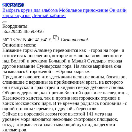
КРУБИСС
Выбрать круиз для альбома
Мобильное приложение
Он-лайн
карта круизов
Личный кабинет
Координаты:
56.229405
46.693956
56° 13.76′ N
46° 41.64′ E
Скопировано!
Описание места:
Название горы Аламнер переводится как «город на горе» и
относится к поселению, которое лежало на возвышенности
над Волгой и речками Большой и Малый Сундырь, отсюда
другое название Сундырская гора. На языке марийцев она
называлась Сторожевой – «Оролы кырык».
Предание говорит, что здесь жили великие воины, богатыри,
следившие с вершины за приближением врага, на которого
они выпускали град стрел и кидали сверху дубовые стволы.
Оборону держали, как против Золотой орды и ее наследницы,
Казанского ханства, так и против новгородских отрядов и
войск московского царя. В те времена родилась пословица «с
одной стороны черемиса, с другой - берегися».
Сейчас на поросшей лесом горе высотой 141 метр над
уровнем моря находятся несколько смотровых площадок,
откуда открывается захватывающий дух вид на десятки
километров.