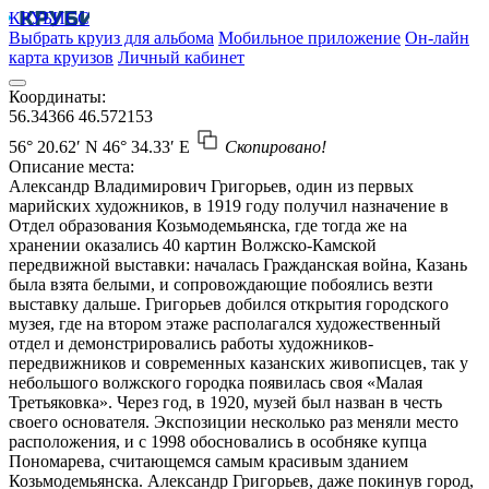
КРУБИСС
Выбрать круиз для альбома
Мобильное приложение
Он-лайн
карта круизов
Личный кабинет
Координаты:
56.34366
46.572153
56° 20.62′ N
46° 34.33′ E
Скопировано!
Описание места:
Александр Владимирович Григорьев, один из первых
марийских художников, в 1919 году получил назначение в
Отдел образования Козьмодемьянска, где тогда же на
хранении оказались 40 картин Волжско-Камской
передвижной выставки: началась Гражданская война, Казань
была взята белыми, и сопровождающие побоялись везти
выставку дальше. Григорьев добился открытия городского
музея, где на втором этаже располагался художественный
отдел и демонстрировались работы художников-
передвижников и современных казанских живописцев, так у
небольшого волжского городка появилась своя «Малая
Третьяковка». Через год, в 1920, музей был назван в честь
своего основателя. Экспозиции несколько раз меняли место
расположения, и с 1998 обосновались в особняке купца
Пономарева, считающемся самым красивым зданием
Козьмодемьянска. Александр Григорьев, даже покинув город,