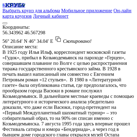
КРУБИСС
Выбрать круиз для альбома
Мобильное приложение
Он-лайн
карта круизов
Личный кабинет
Координаты:
56.343962
46.567298
56° 20.64′ N
46° 34.04′ E
Скопировано!
Описание места:
В 1925 году Илья Ильф, корреспондент московской газеты
«Гудок», прибыл в Козьмодемьянск на пароходе «Герцен»,
совершавшем плавание по Волге с целью распространения
тиража государственного крестьянского займа. В 1928 в
печать вышел написанный им совместно с Евгением
Петровым роман «12 стульев». В 1980 в «Литературной
газете» была опубликована статья, где предполагалось, что
прообразом города Васюки в романе послужил
Козьмодемьянск. В дальнейшем местные краеведы с помощью
литературного и исторического анализа убедительно
доказали, что даже если Васюки, город-претендент на
«Первый Междупланетный шахматный турнир» – это
собирательный образ, то на 90% он списан именно с
Козьмодемьянска. 7 августа 1995 года здесь впервые прошел
Фестиваль сатиры и юмора «Бендериада», а через год в
бывшем доме городского главы открылся музей Остапа