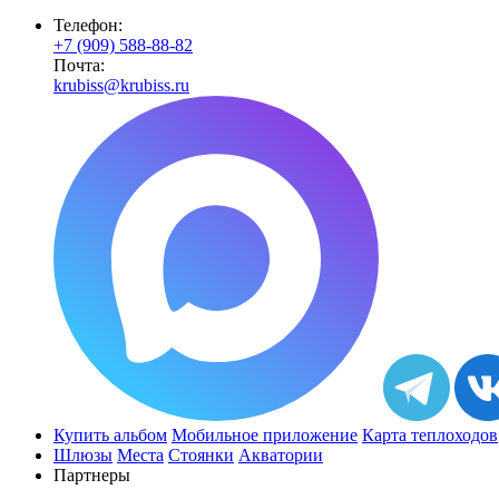
Телефон:
+7 (909) 588-88-82
Почта:
krubiss@krubiss.ru
Купить альбом
Мобильное приложение
Карта теплоходов
Шлюзы
Места
Стоянки
Акватории
Партнеры