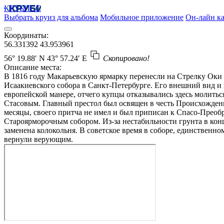
КРУБИСС
Выбрать круиз для альбома
Мобильное приложение
Он-лайн ка
Координаты:
56.331392
43.953961
56° 19.88′ N
43° 57.24′ E
Скопировано!
Описание места:
В 1816 году Макарьевскую ярмарку перенесли на Стрелку Оки 
Исаакиевского собора в Санкт-Петербурге. Его внешний вид и
европейской манере, отчего купцы отказывались здесь молить
Стасовым. Главный престол был освящен в честь Происхождени
месяцы, своего притча не имел и был приписан к Спасо-Преоб
Староярморочным собором. Из-за нестабильности грунта в кон
заменена колокольня. В советское время в соборе, единственн
вернули верующим.