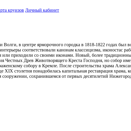
рта круизов
Личный кабинет
и Волги, в центре ярморочного городка в 1818-1822 годах был 
 интерьеры соответствовали канонам классицизма, иконостас р
ся или приходили со своими иконами. Новый, более традиционны
я Честных Древ Животворящего Креста Господня, но собор имен
раженскому собору в Кремле. После строительства храма Алекса
це XIX столетия понадобилась капитальная реставрация храма, 
ом сооружении, сохранившемся от первых десятилетий Нижегородс