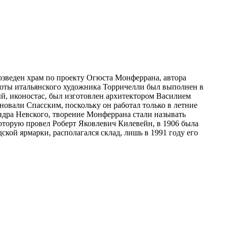
возведен храм по проекту Огюста Монферрана, автора
аботы итальянского художника Торричелли был выполнен в
й, иконостас, был изготовлен архитектором Василием
овали Спасским, поскольку он работал только в летние
ндра Невского, творение Монферрана стали называть
которую провел Роберт Яковлевич Килевейн, в 1906 была
кой ярмарки, располагался склад, лишь в 1991 году его