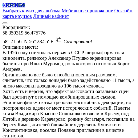
КРУБИСС
Выбрать круиз для альбома
Мобильное приложение
Он-лайн
карта круизов
Личный кабинет
Координаты:
58.359319
56.475776
58° 21.56′ N
56° 28.55′ E
Скопировано!
Описание места:
В 1956 году снималась первая в СССР широкоформатная
кинолента, режиссер Александр Птушко экранизировал
былины про Илью Муромца, роль которого исполнял Борис
Андреев.
Организовано все было с необыкновенным размахом,
считается, что только лошадей было задействовано 11 тысяч, а
число массовки доходило до 106 тысяч человек.
Хотя, есть и версия, что эффект массовости батальных сцен
был достигнут с помощью комбинированных съемок.
Эпичный фильм-сказка требовал масштабных декораций, но
построили их вдали от мест исторических событий. Палаты
князя Владимира Красное Солнышко возвели в Крыму, под
Ялтой, а деревню Карачарово, родину богатыря, поставили на
берегу Камы, жителей ближайших деревень Лунежки и
Константиновка, поселка Полазна пригласили в качестве
статистов.