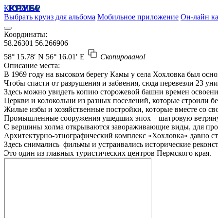
КРУБИСС
Выбрать круиз для альбома
Мобильное приложение
Он-лайн ка
Координаты:
58.26301
56.266906
58° 15.78′ N
56° 16.01′ E
Скопировано!
Описание места:
В 1969 году на высоком берегу Камы у села Хохловка был осн
Чтобы спасти от разрушения и забвения, сюда перевезли 23 ун
Здесь можно увидеть копию сторожевой башни времен освоения 
Церкви и колокольни из разных поселений, которые строили без
Жилые избы и хозяйственные постройки, которые вместе со св
Промышленные сооружения ушедших эпох – шатровую ветряную
С вершины холма открываются завораживающие виды, для прог
Архитектурно-этнографический комплекс «Хохловка» давно ст
Здесь снимались фильмы и устраивались исторические реконс
Это один из главных туристических центров Пермского края.