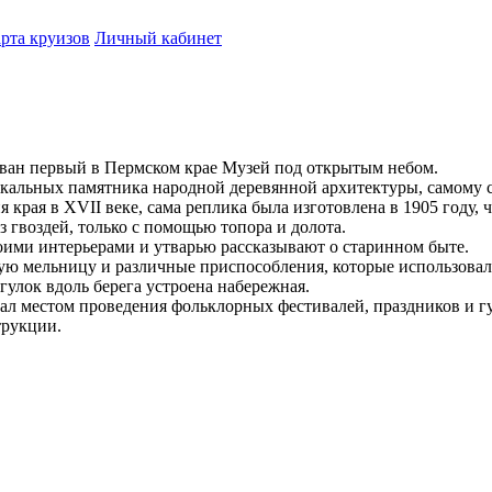
рта круизов
Личный кабинет
ован первый в Пермском крае Музей под открытым небом.
икальных памятника народной деревянной архитектуры, самому с
края в XVII веке, сама реплика была изготовлена в 1905 году, 
 гвоздей, только с помощью топора и долота.
оими интерьерами и утварью рассказывают о старинном быте.
 мельницу и различные приспособления, которые использовал
улок вдоль берега устроена набережная.
ал местом проведения фольклорных фестивалей, праздников и г
трукции.