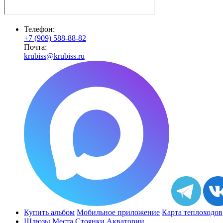
Телефон:
+7 (909) 588-88-82
Почта:
krubiss@krubiss.ru
Купить альбом
Мобильное приложение
Карта теплоходов
Шлюзы
Места
Стоянки
Акватории