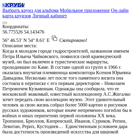
КРУБИСС
Выбрать круиз для альбома
Мобильное приложение
Он-лайн
карта круизов
Личный кабинет
Координаты:
56.775526
54.143476
56° 46.53′ N
54° 8.61′ E
Скопировано!
Описание места:
Когда в молодом городе гидростроителей, названном именем
Петра Ильича Чайковского, появился свой краеведческий
музей, он был включен в туристические маршруты,
проходившие по Каме. В составе одной из групп в 1966 г.
оказалась внучатая племянница композитора Ксения Юрьевна
Давыдова. Несколько лет после того памятного визита она
состояла в переписке с его первым директором – Николаем
Петровичем Кузьминым. Однажды она сообщила, что ее
московский знакомый, известный коллекционер А.С.Жигалко
хочет передать свою коллекцию музею. Этот удивительный
человек за свою жизнь собрал более 5000 картин и рисунков
русских художников, которые иначе непременно погибли бы в
войнах и иных перипетиях первой половины ХХ века.
Тропинин, Брюллов, Кипренский, Иванов, Суриков, Репин,
Левитан, Рерих, Кустодиев… Единственным условием дара
была доступность произведений искусства для широкой