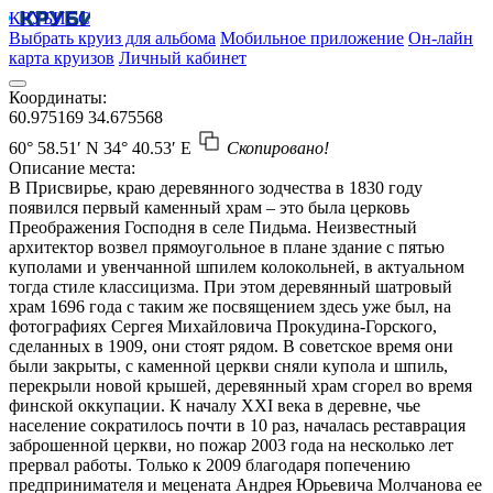
КРУБИСС
Выбрать круиз для альбома
Мобильное приложение
Он-лайн
карта круизов
Личный кабинет
Координаты:
60.975169
34.675568
60° 58.51′ N
34° 40.53′ E
Скопировано!
Описание места:
В Присвирье, краю деревянного зодчества в 1830 году
появился первый каменный храм – это была церковь
Преображения Господня в селе Пидьма. Неизвестный
архитектор возвел прямоугольное в плане здание с пятью
куполами и увенчанной шпилем колокольней, в актуальном
тогда стиле классицизма. При этом деревянный шатровый
храм 1696 года с таким же посвящением здесь уже был, на
фотографиях Сергея Михайловича Прокудина-Горского,
сделанных в 1909, они стоят рядом. В советское время они
были закрыты, с каменной церкви сняли купола и шпиль,
перекрыли новой крышей, деревянный храм сгорел во время
финской оккупации. К началу ХХI века в деревне, чье
население сократилось почти в 10 раз, началась реставрация
заброшенной церкви, но пожар 2003 года на несколько лет
прервал работы. Только к 2009 благодаря попечению
предпринимателя и мецената Андрея Юрьевича Молчанова ее