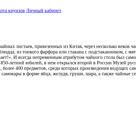
рта круизов
Личный кабинет
айных листьев, привезенных из Китая, через несколько веков ча
блюдца, из тонкого фарфора или стакана с подстаканником, с мя
бывает!». И всегда непременным атрибутом чайного стола был са
л 850-летний юбилей, в нем открылся второй в России Музей рус
 более 400 предметов, среди которых произведения ведущих само
самовары в форме яйца, желудя, груши, шара, а также чайные се