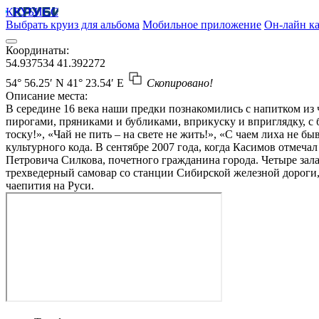
КРУБИСС
Выбрать круиз для альбома
Мобильное приложение
Он-лайн ка
Координаты:
54.937534
41.392272
54° 56.25′ N
41° 23.54′ E
Скопировано!
Описание места:
В середине 16 века наши предки познакомились с напитком из ч
пирогами, пряниками и бубликами, вприкуску и вприглядку, с 
тоску!», «Чай не пить – на свете не жить!», «С чаем лиха не 
культурного кода. В сентябре 2007 года, когда Касимов отмеча
Петровича Силкова, почетного гражданина города. Четыре зала,
трехведерный самовар со станции Сибирской железной дороги, 
чаепития на Руси.