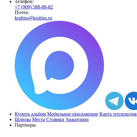
Телефон:
+7 (909) 588-88-82
Почта:
krubiss@krubiss.ru
Купить альбом
Мобильное приложение
Карта теплоходов
Шлюзы
Места
Стоянки
Акватории
Партнеры