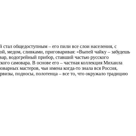
й стал общедоступным – его пили все слои населения, с
той, медом, сливками, приговаривая: «Выпей чайку – забудешь
мовар, водогрейный прибор, ставший частью русского
ского самовара. В основе его – частная коллекция Михаила
варных мастеров, чьи имена когда-то знала вся Россия,
рвизы, подносы, полотенца – все то, что окружало традицию