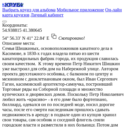
КРУБИСС
Выбрать круиз для альбома
Мобильное приложение
Он-лайн
карта круизов
Личный кабинет
Координаты:
54.938815
41.380645
54° 56.33′ N
41° 22.84′ E
Скопировано!
Описание места:
Семья Шишкиных, основоположников канатного дела в
Касимове, в 1830-х годах владела пятью из шести
канатопрядильных фабрик города, их продукция славилась
своим качеством. К этому времени Петр Никитич Шишкин
уже выстроил для себя дом на Набережной улице. Автором
проекта двухэтажного особняка, с балконом по центру и
мезонином с диоклетиановым окном, был Иван Сергеевич
Гагин, касимовский архитектор-самоучка, построивший
Торговые ряды на Соборной площади и множество
купеческих и дворянских домов. Поскольку Петр Николаевич
любил жить «красиво» - в его доме было фортепиано,
биллиард, одевался он по последней моде, носил дорогие
часы, после его смерти наследникам пришлось сдавать
недвижимость в аренду: в подвале один из купцов хранил
свои товары, сам особняк и соседний флигель сняли
городские власти и разместили в них больницу. Потом дом