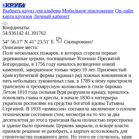
КРУБИСС
Выбрать круиз для альбома
Мобильное приложение
Он-лайн
карта круизов
Личный кабинет
Координаты:
54.936142
41.391762
54° 56.17′ N
41° 23.51′ E
Скопировано!
Описание места:
Поле нескольких пожаров, в которых сгорели первые
деревянные церкви, посвященные Успению Пресвятой
Богородицы, в 1756 году началось возведение новой
каменной, завершенное только через 19 лет. Приземистый
храм кубической формы украшал ряд ложных кокошников и
пять небольших луковичных глав, в 1789 к нему пристроили
трапезную и трехъярусную колокольню в стиле барокко.
Летом 1810 года сильная буря разрушила крышу, пришлось
поновлять главы и кресты, в начале 1830-х интерьеры
украсили росписями на средства богатой вдовы Татьяны
Сергиной. В 1933 «комиссия» составила заключение о плохом
техническом состоянии стен, несмотря на то что за два
десятилетия до этого трапезная была полностью перестроена
и здание было прочным. Церковь закрыли, и вскоре власти
приняли решение ее разобрать, а кирпич использовать для
строительства пожарного депо. Но этого не случилось, храм