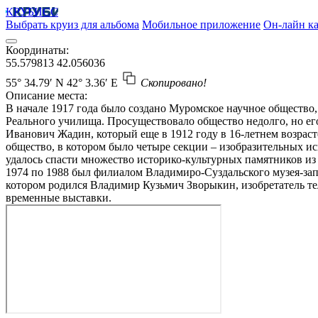
КРУБИСС
Выбрать круиз для альбома
Мобильное приложение
Он-лайн ка
Координаты:
55.579813
42.056036
55° 34.79′ N
42° 3.36′ E
Скопировано!
Описание места:
В начале 1917 года было создано Муромское научное общество
Реального училища. Просуществовало общество недолго, но ег
Иванович Жадин, который еще в 1912 году в 16-летнем возрас
общество, в котором было четыре секции – изобразительных ис
удалось спасти множество историко-культурных памятников из
1974 по 1988 был филиалом Владимиро-Суздальского музея-запо
котором родился Владимир Кузьмич Зворыкин, изобретатель те
временные выставки.