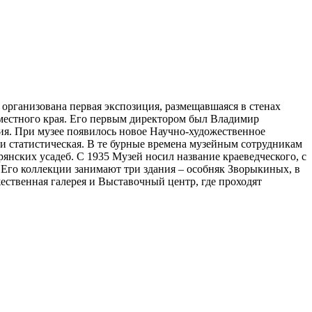
организована первая экспозиция, размещавшаяся в стенах
 местного края. Его первым директором был Владимир
ия. При музее появилось новое Научно-художественное
 и статистическая. В те бурные времена музейным сотрудникам
нских усадеб. С 1935 Музей носил название краеведческого, с
 Его коллекции занимают три здания – особняк Зворыкиных, в
ственная галерея и Выставочный центр, где проходят