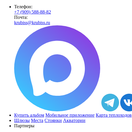
Телефон:
+7 (909) 588-88-82
Почта:
krubiss@krubiss.ru
Купить альбом
Мобильное приложение
Карта теплоходов
Шлюзы
Места
Стоянки
Акватории
Партнеры