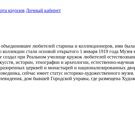
рта круизов
Личный кабинет
, объединившее любителей старины и коллекционеров, ими была 
о коллекции стали основой открытого 1 января 1919 года Музея
те создал при Реальном училище кружок любителей естествознан
кусств, истории, этнографии и археологии, естественно-научная
 разоренных церквей и монастырей и национализированных дворя
ведника, сейчас имеет статус историко-художественного музея.
левидения, дом бывшей Городской управы, где размещена Художе