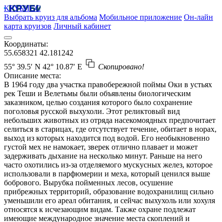
КРУБИСС
Выбрать круиз для альбома
Мобильное приложение
Он-лайн
карта круизов
Личный кабинет
Координаты:
55.658321
42.181242
55° 39.5′ N
42° 10.87′ E
Скопировано!
Описание места:
В 1964 году два участка правобережной поймы Оки в устьях
рек Теши и Велетьмы были объявлены биологическим
заказником, целью создания которого было сохранение
поголовья русской выхухоли. Этот реликтовый вид
небольших животных из отряда насекомоядных предпочитает
селиться в старицах, где отсутствует течение, обитает в норах,
выход из которых находится под водой. Его необыкновенно
густой мех не намокает, зверек отлично плавает и может
задерживать дыхание на несколько минут. Раньше на него
часто охотились из-за отделяемого мускусных желез, которое
использовали в парфюмерии и меха, который ценился выше
бобрового. Вырубка пойменных лесов, осушение
прибрежных территорий, образование водохранилищ сильно
уменьшили его ареал обитания, и сейчас выхухоль или хохуля
относятся к исчезающим видам. Также охране подлежат
имеющие международное значение места скоплений и