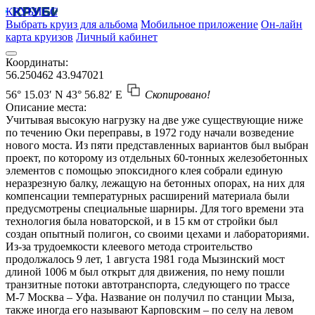
КРУБИСС
Выбрать круиз для альбома
Мобильное приложение
Он-лайн
карта круизов
Личный кабинет
Координаты:
56.250462
43.947021
56° 15.03′ N
43° 56.82′ E
Скопировано!
Описание места:
Учитывая высокую нагрузку на две уже существующие ниже
по течению Оки переправы, в 1972 году начали возведение
нового моста. Из пяти представленных вариантов был выбран
проект, по которому из отдельных 60-тонных железобетонных
элементов с помощью эпоксидного клея собрали единую
неразрезную балку, лежащую на бетонных опорах, на них для
компенсации температурных расширений материала были
предусмотрены специальные шарниры. Для того времени эта
технология была новаторской, и в 15 км от стройки был
создан опытный полигон, со своими цехами и лабораториями.
Из-за трудоемкости клеевого метода строительство
продолжалось 9 лет, 1 августа 1981 года Мызинский мост
длиной 1006 м был открыт для движения, по нему пошли
транзитные потоки автотранспорта, следующего по трассе
М-7 Москва – Уфа. Название он получил по станции Мыза,
также иногда его называют Карповским – по селу на левом