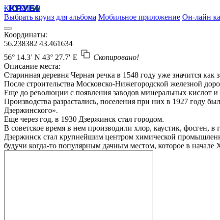
КРУБИСС
Выбрать круиз для альбома
Мобильное приложение
Он-лайн ка
Координаты:
56.238382
43.461634
56° 14.3′ N
43° 27.7′ E
Скопировано!
Описание места:
Старинная деревня Черная речка в 1548 году уже значится как
После строительства Московско-Нижегородской железной дорог
Еще до революции с появления заводов минеральных кислот и
Производства разрастались, поселения при них в 1927 году был
Дзержинского».
Еще через год, в 1930 Дзержинск стал городом.
В советское время в нем производили хлор, каустик, фосген, в
Дзержинск стал крупнейшим центром химической промышленнос
будучи когда-то популярным дачным местом, которое в начале 