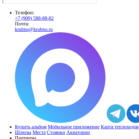
Телефон:
+7 (909) 588-88-82
Почта:
krubiss@krubiss.ru
Купить альбом
Мобильное приложение
Карта теплоходов
Шлюзы
Места
Стоянки
Акватории
Партнеры