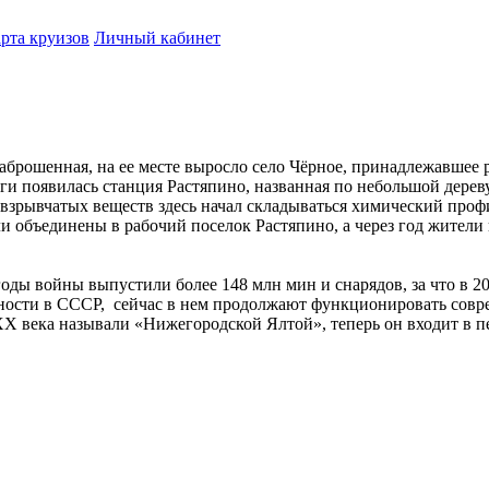
рта круизов
Личный кабинет
 заброшенная, на ее месте выросло село Чёрное, принадлежавше
и появилась станция Растяпино, названная по небольшой дерев
 взрывчатых веществ здесь начал складываться химический проф
и объединены в рабочий поселок Растяпино, а через год жители 
 годы войны выпустили более 148 млн мин и снарядов, за что в 
ти в СССР, сейчас в нем продолжают функционировать совреме
ХХ века называли «Нижегородской Ялтой», теперь он входит в п