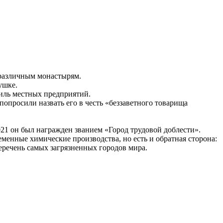
е различным монастырям.
ушке.
иль местных предприятий.
попросили назвать его в честь «беззаветного товарища
2021 он был награжден званием «Город трудовой доблести».
нные химические производства, но есть и обратная сторона:
еречень самых загрязненных городов мира.