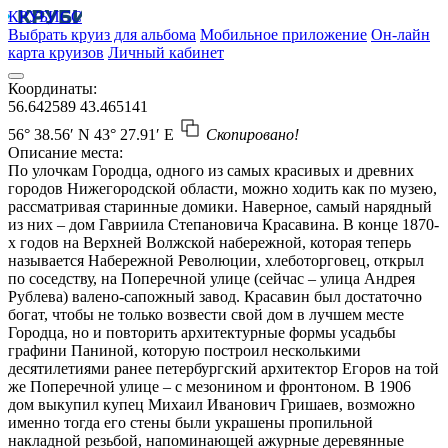
КРУБИСС
Выбрать круиз для альбома
Мобильное приложение
Он-лайн
карта круизов
Личный кабинет
Координаты:
56.642589
43.465141
56° 38.56′ N
43° 27.91′ E
Скопировано!
Описание места:
По улочкам Городца, одного из самых красивых и древних
городов Нижегородской области, можно ходить как по музею,
рассматривая старинные домики. Наверное, самый нарядный
из них – дом Гавриила Степановича Красавина. В конце 1870-
х годов на Верхней Волжской набережной, которая теперь
называется Набережной Революции, хлеботорговец, открыл
по соседству, на Поперечной улице (сейчас – улица Андрея
Рублева) валено-сапожный завод. Красавин был достаточно
богат, чтобы не только возвести свой дом в лучшем месте
Городца, но и повторить архитектурные формы усадьбы
графини Паниной, которую построил несколькими
десятилетиями ранее петербургский архитектор Егоров на той
же Поперечной улице – с мезонином и фронтоном. В 1906
дом выкупил купец Михаил Иванович Гришаев, возможно
именно тогда его стены были украшены пропильной
накладной резьбой, напоминающей ажурные деревянные