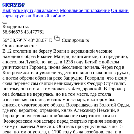
КРУБИСС
Выбрать круиз для альбома
Мобильное приложение
Он-лайн
карта круизов
Личный кабинет
Координаты:
56.646575
43.477761
56° 38.79′ N
43° 28.67′ E
Скопировано!
Описание места:
В 12 столетии на берегу Волги в деревянной часовне
находился образ Божией Матери, написанный, по преданию,
апостолом Лукой, но, когда в 1238 году Батый с войском
уничтожили Городец, икона бесследно исчезла. Через год в
Костроме жители увидели чудесного воина с иконою в руках,
а потом обрели образ на реке Запрудне. Говорили, что икону
сюда перенес сам святой великомученик Феодор Стратилат,
поэтому она и стала именоваться Феодоровской. В Городец
она больше не вернулась, но на том месте, где стояла
изначальная часовня, возник монастырь, в котором был
список с чудотворного образа. Возвращаясь из Золотой Орды,
где его, вероятно, отравили, князь Александр Невский, в
Городце почувствовал приближение смертного часа и в
Феодоровском монастыре перед смертью принял великую
схиму с именем Алексий. Обитель просуществовала до 15
века, потом опустела, в 1700 году была возобновлена, и в