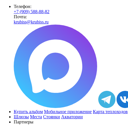
Телефон:
+7 (909) 588-88-82
Почта:
krubiss@krubiss.ru
Купить альбом
Мобильное приложение
Карта теплоходов
Шлюзы
Места
Стоянки
Акватории
Партнеры