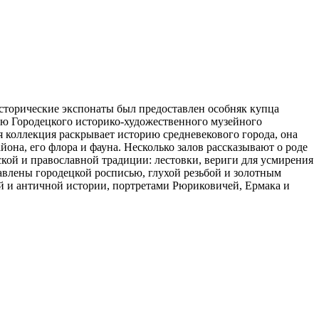
исторические экспонаты был предоставлен особняк купца
тью Городецкого историко-художественного музейного
я коллекция раскрывает историю средневекового города, она
она, его флора и фауна. Несколько залов рассказывают о роде
кой и православной традиции: лестовки, вериги для усмирения
авлены городецкой росписью, глухой резьбой и золотным
й и античной истории, портретами Рюриковичей, Ермака и