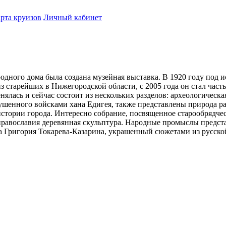
рта круизов
Личный кабинет
одного дома была создана музейная выставка. В 1920 году под 
из старейших в Нижегородской области, с 2005 года он стал час
ялась и сейчас состоит из нескольких разделов: археологическа
ушенного войсками хана Едигея, также представлены природа рай
истории города. Интересно собрание, посвященное старообрядчес
 православия деревянная скульптура. Народные промыслы предст
а Григория Токарева-Казарина, украшенный сюжетами из русско