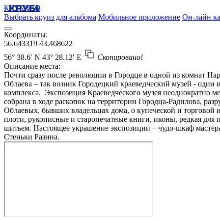
КРУБИСС
Выбрать круиз для альбома
Мобильное приложение
Он-лайн ка
Координаты:
56.643319
43.468622
56° 38.6′ N
43° 28.12′ E
Скопировано!
Описание места:
Почти сразу после революции в Городце в одной из комнат Нар
Облаева – так возник Городецкий краеведческий музей - один 
комплекса. Экспозиция Краеведческого музея неоднократно мен
собрана в ходе раскопок на территории Городца-Радилова, разр
Облаевых, бывших владельцах дома, о купеческой и торговой 
плоти, рукописные и старопечатные книги, иконы, редкая для
шитьем. Настоящее украшение экспозиции – чудо-шкаф мастер
Стеньки Разина.