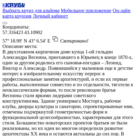
КРУБИСС
Выбрать круиз для альбома
Мобильное приложение
Он-лайн
карта круизов
Личный кабинет
Координаты:
57.316423
43.10902
57° 18.99′ N
43° 6.54′ E
Скопировано!
Описание места:
В двухэтажном кирпичном доме купца 1-ой гильдии
Александра Веснина, приехавшего в Юрьевец в конце 1870-х,
один за другим родились его сыновья-погодки – Леонид,
Виктор и Александр. Появившийся у мальчиков еще в детстве
интерес к изобразительному искусству перерос в
профессиональные занятия архитектурой, и если их первые
работы, выполненные совместно и по отдельности, тяготели к
неоклассическим формам, то после революции братья
Веснины стали яркими лидерами советского
конструктивизма. Здание универмага Мосторга, рабочие
клубы, дворцы культуры и санатории, спроектированные ими,
отмечены подчеркнутой геометричностью форм и
функциональной целесообразностью, характерными для этого
стиля. Большинство новаторских проектов братьев не были
реализованы, но их идеи во многом определили развитие
архитектуры ХХ века и остаются актуальны до сих пор. В