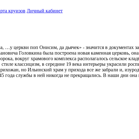
рта круизов
Личный кабинет
, …у церкви поп Онисим, да дьячек» - значится в документах за
ановича Головкина была построена новая каменная церковь, она 
рока, вокруг храмового комплекса располагалось сельское клад
стиле классицизм, в середине 19 века интерьеры украсили роспис
ихожан, но Ильинский храм у прихода все же забрали и, изуродо
 1945 года службы в ней никогда не прекращались. В наши дни о