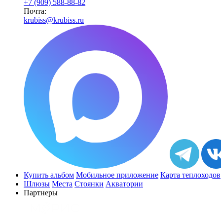
+7 (909) 588-88-82
Почта:
krubiss@krubiss.ru
Купить альбом
Мобильное приложение
Карта теплоходов
Шлюзы
Места
Стоянки
Акватории
Партнеры