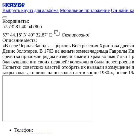
КРУБИСС
Выбрать круиз для альбома
Мобильное приложение
Он-лайн ка
Координаты:
57.73581
40.547865
57° 44.15′ N
40° 32.87′ E
Скопировано!
Описание места:
«В селе Черная Заводь… церковь Воскресения Христова древяна
Денис Золотарев. В 1763 на деньги землевладельца Гаврилы Ив
средства прихожан рядом возвели зимний храм во имя Ильи Про
благоукрашении своих церквей: колокольня была перестроена в 
Попытки советских властей отобрать их вызвали возмущение пр
закрывалась, то лишь на несколько лет в конце 1930-х, после
Телефон: