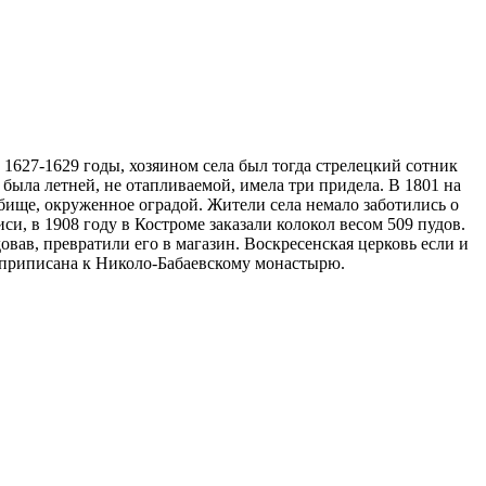
 1627-1629 годы, хозяином села был тогда стрелецкий сотник
была летней, не отапливаемой, имела три придела. В 1801 на
бище, окруженное оградой. Жители села немало заботились о
и, в 1908 году в Костроме заказали колокол весом 509 пудов.
вав, превратили его в магазин. Воскресенская церковь если и
на приписана к Николо-Бабаевскому монастырю.